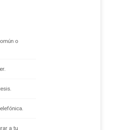
 común o
er.
esis.
elefónica.
rar a tu